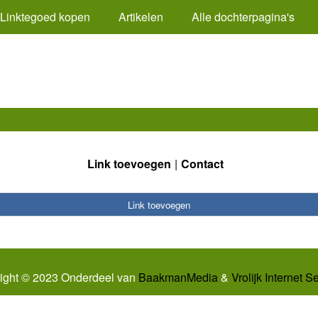
Linktegoed kopen
Artikelen
Alle dochterpagina's
Link toevoegen
Contact
Link toevoegen
ight © 2023 Onderdeel van
BaakmanMedia
&
Vrolijk Internet S