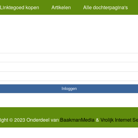
Linktegoed kopen
Artikelen
Alle dochterpagina's
ight © 2023 Onderdeel van
BaakmanMedia
&
Vrolijk Internet S