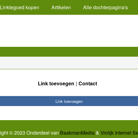
Linktegoed kopen
Artikelen
Alle dochterpagina's
Link toevoegen
Contact
Link toevoegen
ight © 2023 Onderdeel van
BaakmanMedia
&
Vrolijk Internet S