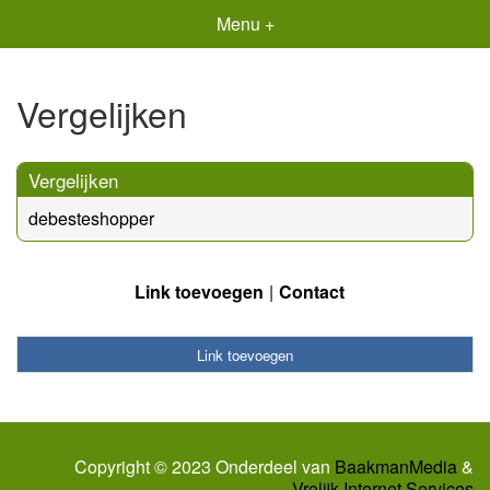
Menu +
Vergelijken
Vergelijken
debesteshopper
Link toevoegen
Contact
Link toevoegen
Copyright © 2023 Onderdeel van
BaakmanMedia
&
Vrolijk Internet Services