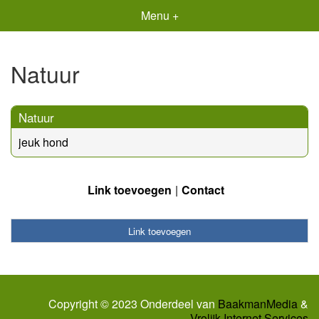
Menu +
Natuur
Natuur
jeuk hond
Link toevoegen
Contact
Link toevoegen
Copyright © 2023 Onderdeel van
BaakmanMedia
&
Vrolijk Internet Services